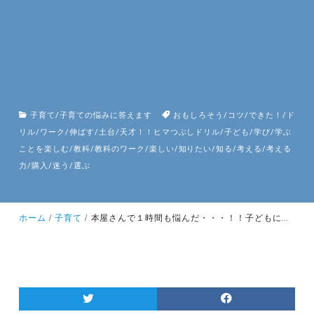
子育て
/
子育ての悩みに答えます
おもしろそう
/
コツ
/
できた！
/
ド
リル
/
ワーク
/
伸ばす
/
土台
/
天才！！ヒマつぶしドリル
/
子ども
/
学び
/
学ぶ
ことを楽しむ
/
教科
/
教科のワーク
/
楽しい
/
知りたい
/
知る
/
考える
/
考える
力
/
購入
/
迷う
/
選ぶ
ホーム
子育て
本屋さんで１時間も悩んだ・・・！！子どもにピッタリのワークやドリルを買いたい！結局、我が子に購入したのは、教科のドリルではなく、「学ぶことを楽しむ」土台を作るドリルでした！！！