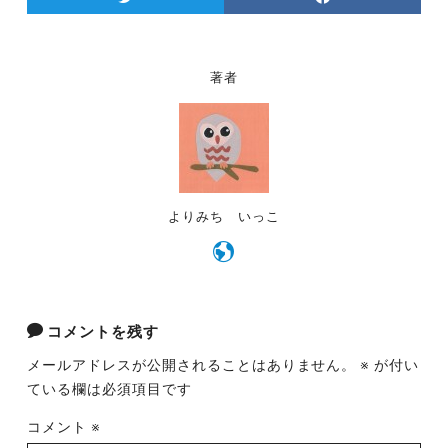
e
er
l
b
o
著者
o
k
よりみち いっこ
コメントを残す
メールアドレスが公開されることはありません。
※
が付い
ている欄は必須項目です
コメント
※