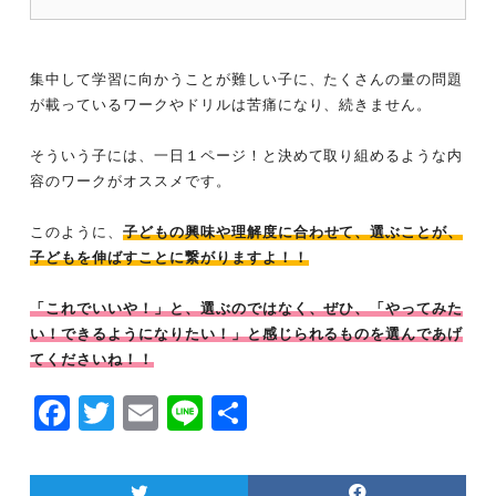
集中して学習に向かうことが難しい子に、たくさんの量の問題
が載っているワークやドリルは苦痛になり、続きません。
そういう子には、一日１ページ！と決めて取り組めるような内
容のワークがオススメです。
このように、
子どもの興味や理解度に合わせて、選ぶことが、
子どもを伸ばすことに繋がりますよ！！
「これでいいや！」と、選ぶのではなく、ぜひ、「やってみた
い！できるようになりたい！」と感じられるものを選んであげ
てくださいね！！
F
T
E
Li
共
a
w
m
n
有
c
itt
ai
e