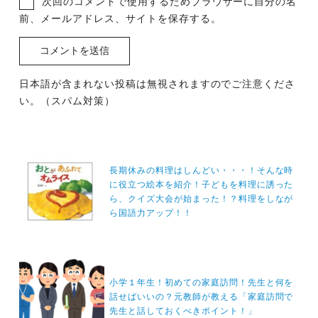
次回のコメントで使用するためブラウザーに自分の名
前、メールアドレス、サイトを保存する。
日本語が含まれない投稿は無視されますのでご注意くださ
い。（スパム対策）
投
稿
長期休みの料理はしんどい・・・！そんな時
に役立つ絵本を紹介！子どもを料理に誘った
ナ
ら、クイズ大会が始まった！？料理をしなが
ビ
ら国語力アップ！！
ゲ
ー
シ
小学１年生！初めての家庭訪問！先生と何を
ョ
話せばいいの？元教師が教える「家庭訪問で
ン
先生と話しておくべきポイント！」