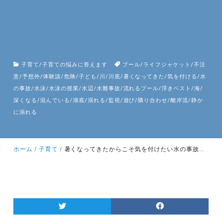
子育て
/
子育ての悩みに答えます
プール
/
ライフジャケット
/
不注
意
/
予想外
/
体験談
/
危険
/
子ども
/
川
/
川底
/
暑くなってきた
/
気を付ける
/
水
の事故
/
水泳
/
水泳の授業
/
水辺
/
水難事故
/
流れるプール
/
浮きベスト
/
海
/
深くなる
/
混んでいる
/
湖底
/
溺れる
/
監視
/
遊び
/
隣り合わせ
/
離岸流
/
静か
に溺れる
ホーム
子育て
暑くなってきたからこそ気を付けたい水の事故！！ライフジャケットは持っていますか？「こんなことがあった！」体験談！