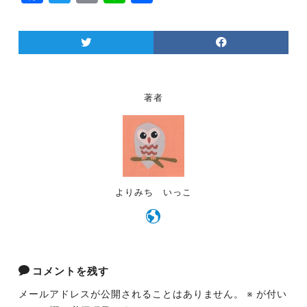
a
w
m
n
有
c
itt
ai
e
e
er
l
b
o
著者
o
k
よりみち いっこ
コメントを残す
メールアドレスが公開されることはありません。
※
が付い