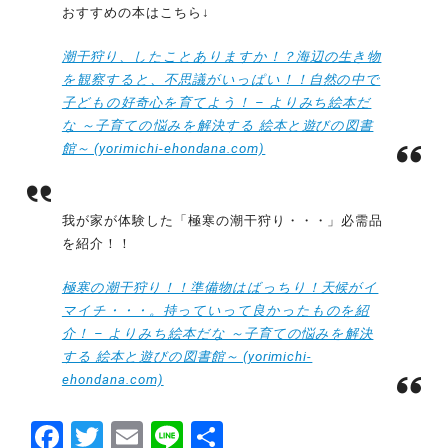
おすすめの本はこちら↓
潮干狩り、したことありますか！？海辺の生き物
を観察すると、不思議がいっぱい！！自然の中で
子どもの好奇心を育てよう！ – よりみち絵本だ
な ～子育ての悩みを解決する 絵本と遊びの図書
館～ (yorimichi-ehondana.com)
我が家が体験した「極寒の潮干狩り・・・」必需品
を紹介！！
極寒の潮干狩り！！準備物はばっちり！天候がイ
マイチ・・・。持っていって良かったものを紹
介！ – よりみち絵本だな ～子育ての悩みを解決
する 絵本と遊びの図書館～ (yorimichi-
ehondana.com)
F
T
E
Li
共