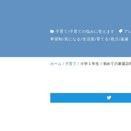
子育て
/
子育ての悩みに答えます
ア
希望制
/
気になる
/
生活面
/
育てる
/
視力
/
遠慮
ホーム
子育て
小学１年生！初めての家庭訪