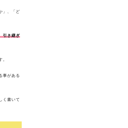
か」、「ど
、引き継ぎ
す。
る事がある
しく書いて