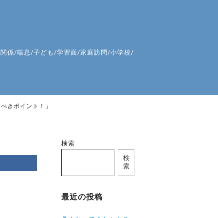
達関係
/
喘息
/
子ども
/
学習面
/
家庭訪問
/
小学校
/
くべきポイント！」
検索
検
索
最近の投稿