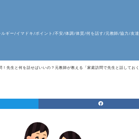
レルギー
/
イマドキ
/
ポイント
/
不安
/
体調
/
体質
/
何を話す
/
元教師
/
協力
/
友
問！先生と何を話せばいいの？元教師が教える「家庭訪問で先生と話してお