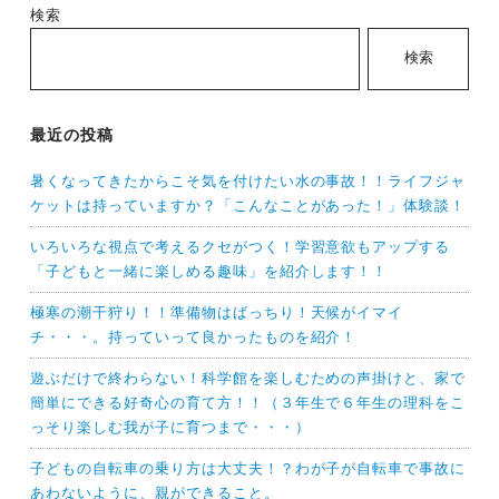
b
検索
o
検索
o
k
最近の投稿
暑くなってきたからこそ気を付けたい水の事故！！ライフジャ
ケットは持っていますか？「こんなことがあった！」体験談！
いろいろな視点で考えるクセがつく！学習意欲もアップする
「子どもと一緒に楽しめる趣味」を紹介します！！
極寒の潮干狩り！！準備物はばっちり！天候がイマイ
チ・・・。持っていって良かったものを紹介！
遊ぶだけで終わらない！科学館を楽しむための声掛けと、家で
簡単にできる好奇心の育て方！！（３年生で６年生の理科をこ
っそり楽しむ我が子に育つまで・・・）
子どもの自転車の乗り方は大丈夫！？わが子が自転車で事故に
あわないように、親ができること。