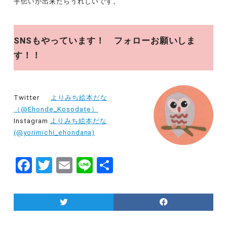
手伝いが出来たらうれしいです。
SNSもやっています！ フォローお願いしま
す！！
Twitter
よりみち絵本だな
（@Ehonde_Kosodate）
Instagram
よりみち絵本だな
(@yorimichi_ehondana)
F
T
E
Li
共
a
w
m
n
有
c
itt
ai
e
e
er
l