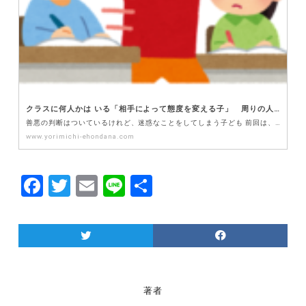
クラスに何人かは いる「相手によって態度を変える子」 周りの人に迷惑をかけ、自分もしんどい状況におちいっていく・・・。我が子をそうさせないために、大切な考え方を紹介します！（後編）
善悪の判断はついているけれど、迷惑なことをしてしまう子ども 前回は、相手によって態度や行動を変える原…
www.yorimichi-ehondana.com
F
T
E
Li
共
a
w
m
n
有
c
itt
ai
e
e
er
l
b
o
著者