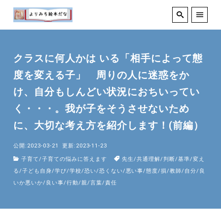
クラスに何人かは いる「相手によって態
度を変える子」 周りの人に迷惑をか
け、自分もしんどい状況におちいってい
く・・・。我が子をそうさせないため
に、大切な考え方を紹介します！(前編）
公開:2023-03-21
更新:2023-11-23
子育て
/
子育ての悩みに答えます
先生
/
共通理解
/
判断
/
基準
/
変え
る
/
子ども自身
/
学び
/
学校
/
恐い
/
恐くない
/
悪い事
/
態度
/
損
/
教師
/
自分
/
良
いか悪いか
/
良い事
/
行動
/
親
/
言葉
/
責任