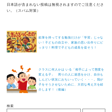
日本語が含まれない投稿は無視されますのでご注意くださ
い。（スパム対策）
投
稿
鉛筆を持ってする勉強だけが「学習」じゃな
ナ
い！子どもの自立や、家族の思い出作りにピ
ッタリ！料理で子どもの成長を促そう！
ビ
ゲ
ー
クラスに何人かは いる「相手によって態度を
シ
変える子」 周りの人に迷惑をかけ、自分も
ョ
しんどい状況におちいっていく・・・。我が
ン
子をそうさせないために、大切な考え方を紹
介します！（後編）
検索