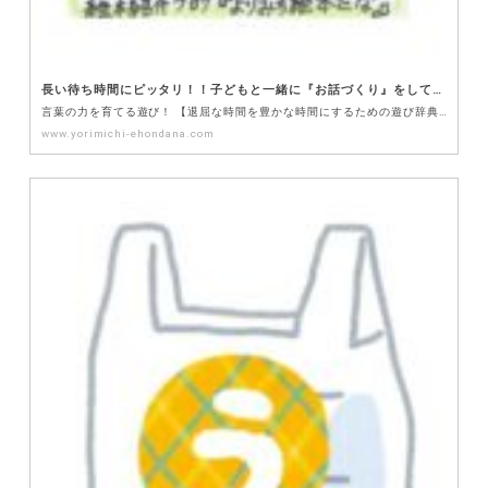
長い待ち時間にピッタリ！！子どもと一緒に『お話づくり』をして想像力や表現力などの国語の力を身につけよう！
言葉の力を育てる遊び！ 【退屈な時間を豊かな時間にするための遊び辞典！シリーズ！】待ち時間が長いと、…
www.yorimichi-ehondana.com