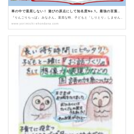
車の中で退屈しない！ 遊びの原点にして知名度No.1。最強の言葉遊び「しりとり」 – よりみち絵本だな ～子育ての悩みを解決する 絵本と遊びの図書館～
『りんごりらっぱ』 みなさん。退屈な時、子どもと「しりとり」しませんか？我が家では、車での移動中や、列に並んで
www.yorimichi-ehondana.com