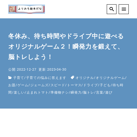
冬休み、待ち時間やドライブ中に遊べる
オリジナルゲーム２！瞬発力を鍛えて、
脳トレしよう！
公開:2022-12-27
更新:2023-04-30
子育て
/
子育ての悩みに答えます
オリジナル
/
オリジナルゲーム
/
お題
/
ゲーム
/
ジェームズ
/
スピード
/
トーマス
/
ドライブ
/
子ども
/
待ち時
間
/
楽しい
/
止まれトマト
/
準備物ナシ
/
瞬発力
/
脳トレ
/
言葉
/
遊び