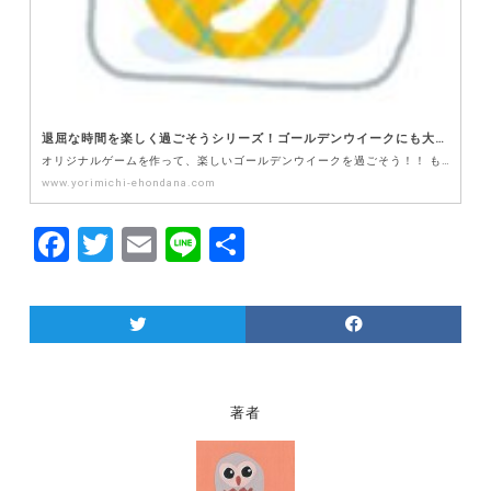
退屈な時間を楽しく過ごそうシリーズ！ゴールデンウイークにも大活躍！オリジナルゲームで遊んで、子どもと一緒に頭の体操をしよう！
オリジナルゲームを作って、楽しいゴールデンウイークを過ごそう！！ もうすぐゴールデンウィークですね！…
www.yorimichi-ehondana.com
F
T
E
Li
共
a
w
m
n
有
c
itt
ai
e
e
er
l
b
o
著者
o
k