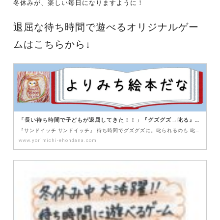
冬休みが、楽しい毎日になりますように！
退屈な待ち時間で遊べるオリジナルゲー
ムはこちらから↓
「長い待ち時間で子どもが退屈してきた！！」『グズグズ→叱る』を回避！準備０で、即楽しめる、サンドイッチゲーム！ – よりみち絵本だな ～子育ての悩みを解決する 絵本と遊びの図書館～
『サンドイッチ サンドイッチ』 待ち時間でグズグズに。叱られるのも 叱るのもしんどい。せっかくなので、待ち時間
www.yorimichi-ehondana.com