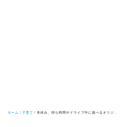
ホーム
子育て
冬休み、待ち時間やドライブ中に遊べるオリジナルゲーム２！瞬発力を鍛えて、脳トレしよう！