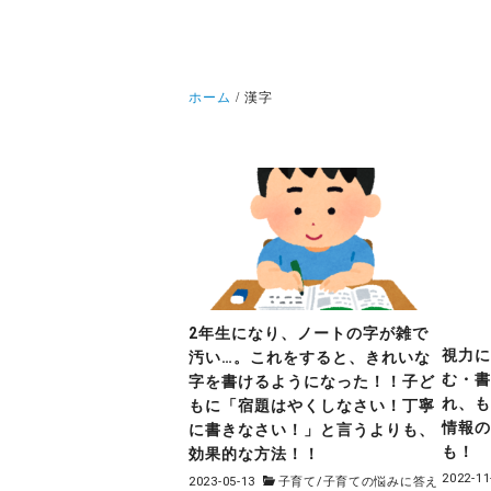
ホーム
漢字
2年生になり、ノートの字が雑で
視力
汚い…。これをすると、きれいな
む・
字を書けるようになった！！子ど
れ、
もに「宿題はやくしなさい！丁寧
情報
に書きなさい！」と言うよりも、
も！
効果的な方法！！
2022-11
2023-05-13
子育て
/
子育ての悩みに答え