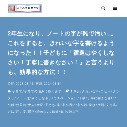
2年生になり、ノートの字が雑で汚い…。
これをすると、きれいな字を書けるよう
になった！！子どもに「宿題はやくしな
さい！丁寧に書きなさい！」と言うより
も、効果的な方法！！
公開:2023-05-13
更新:2024-06-14
子育て
/
子育ての悩みに答えます
１０分
/
きれいな字
/
コピー
/
ダラ
ダラ
/
ノート
/
はやくしなさい
/
モチベーション
/
丁寧
/
丁寧に書きなさい
/
乱雑
/
効果的
/
大人
/
大変
/
子ども
/
字
/
字が汚い
/
字が雑
/
学び
/
宿題
/
文房具
/
方法
/
汚い字
/
漢字
/
読めない
/
鉛筆
/
集中
/
雑な字