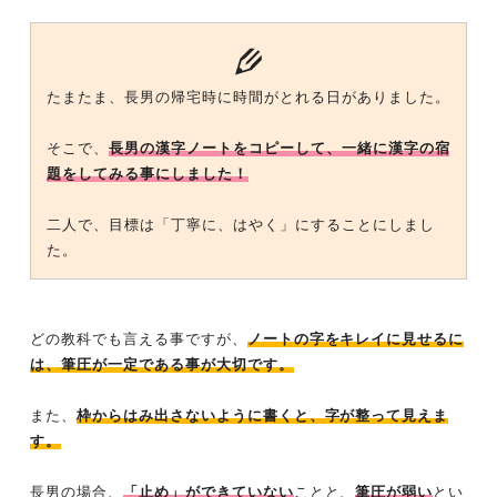
たまたま、長男の帰宅時に時間がとれる日がありました。
そこで、
長男の漢字ノートをコピーして、一緒に漢字の宿
題をしてみる事にしました！
二人で、目標は「丁寧に、はやく」にすることにしまし
た。
どの教科でも言える事ですが、
ノートの字をキレイに見せるに
は、筆圧が一定である事が大切です。
また、
枠からはみ出さないように書くと、字が整って見えま
す。
長男の場合、
「止め」ができていない
ことと、
筆圧が弱い
とい