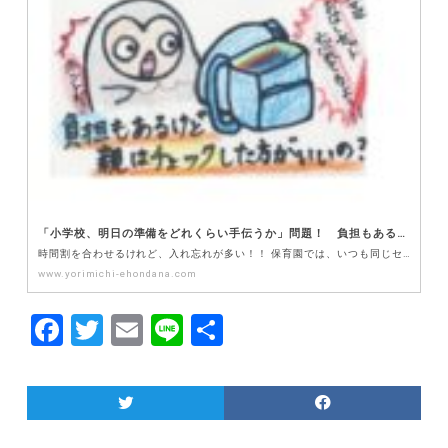
「小学校、明日の準備をどれくらい手伝うか」問題！ 負担もあるけど、親はチェックした方がいいの？？
時間割を合わせるけれど、入れ忘れが多い！！ 保育園では、いつも同じセットを用意しておけば大丈夫でした…
www.yorimichi-ehondana.com
F
T
E
Li
共
a
w
m
n
有
c
itt
ai
e
e
er
l