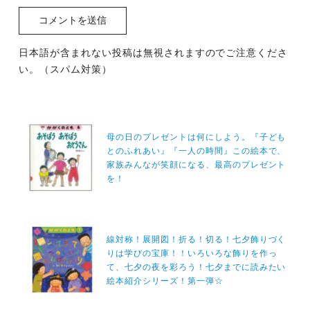
日本語が含まれない投稿は無視されますのでご注意くださ
い。（スパム対策）
投
稿
母の日のプレゼントは何にしよう。『子ども
とのふれあい』『一人の時間』この絵本で、
ナ
家族みんなが笑顔になる、最高のプレゼント
ビ
を！
ゲ
ー
シ
線対称！展開図！折る！切る！七夕飾りづく
りは学びの宝庫！！いろいろな飾りを作っ
ョ
て、七夕の夜を彩ろう！七夕までに読みたい
ン
絵本紹介シリーズ！第一弾☆