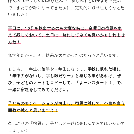
ほんの10分くらいの取り組みで、得られるものが多かったの
で、また字が雑になってきた頃に、定期的に取り組もうかと思
いました！
平日に、10分を捻出するのも大変な時は、金曜日の宿題をあ
えて残しておいて、土日に一緒にしてみても良いかもしれませ
んね！
低学年だからこそ、効果が大きかったのだろうと思います。
もしも、１年生の後半や２年生になって、
学校に慣れた頃に
『集中力がないし、字も雑だなー』と感じる事があれば、ぜ
ひ、子どものノートをコピーして、「よーいスタート！」で、
一緒に宿題をしてみてください。
子どものモチベーションが向上し、宿題に対して、小言を言う
回数が減ると思いますよ！
久しぶりの『宿題』、子どもと一緒に楽しんでみてはいかがで
しょうか！