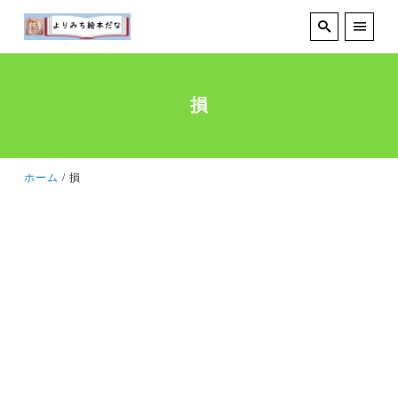
損
ホーム
損