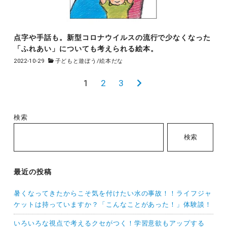
点字や手話も。新型コロナウイルスの流行で少なくなった
「ふれあい」についても考えられる絵本。
2022-10-29
子どもと遊ぼう
/
絵本だな
投
1
2
3
次
稿
の
の
ペ
検索
ペ
ー
検索
ー
ジ
ジ
送
最近の投稿
り
暑くなってきたからこそ気を付けたい水の事故！！ライフジャ
ケットは持っていますか？「こんなことがあった！」体験談！
いろいろな視点で考えるクセがつく！学習意欲もアップする