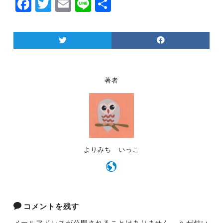
F
T
E
Li
共
a
w
m
n
有
c
itt
ai
e
e
er
l
b
o
著者
o
k
よりみち いっこ
コメントを残す