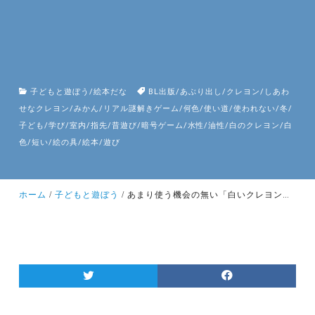
子どもと遊ぼう
/
絵本だな
BL出版
/
あぶり出し
/
クレヨン
/
しあわ
せなクレヨン
/
みかん
/
リアル謎解きゲーム
/
何色
/
使い道
/
使われない
/
冬
/
子ども
/
学び
/
室内
/
指先
/
昔遊び
/
暗号ゲーム
/
水性
/
油性
/
白のクレヨン
/
白
色
/
短い
/
絵の具
/
絵本
/
遊び
ホーム
子どもと遊ぼう
あまり使う機会の無い「白いクレヨン」で「暗号ゲーム」！昔遊びのあぶり出しもやってみて！楽しい冬休みの思い出を、家族で作ろう！