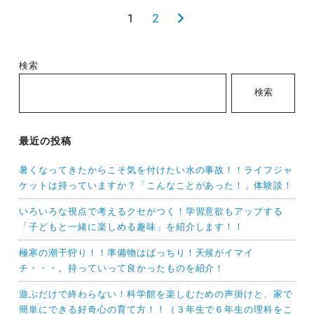
投
1
2
次
稿
の
の
ペ
検索
ペ
ー
検索
ー
ジ
ジ
送
最近の投稿
り
暑くなってきたからこそ気を付けたい水の事故！！ライフジャ
ケットは持っていますか？「こんなことがあった！」体験談！
いろいろな視点で考えるクセがつく！学習意欲もアップする
「子どもと一緒に楽しめる趣味」を紹介します！！
極寒の潮干狩り！！準備物はばっちり！天候がイマイ
チ・・・。持っていって良かったものを紹介！
遊ぶだけで終わらない！科学館を楽しむための声掛けと、家で
簡単にできる好奇心の育て方！！（３年生で６年生の理科をこ