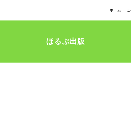
ホーム
こ
ほるぷ出版