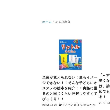
ホーム
ほるぷ出版
「～
単位が覚えられない！量もイメー
辛く
ジできない！！そんな子どもにオ
は、
ススメの絵本を紹介！！実際に量
めて
るのと同じくらい理解しやすくて
る！
びっくり！！
2023-03
2023-03-28
子どもと遊ぼう
/
絵本だな