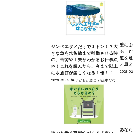
壁に
ジンベエザメだけで１トン！？大
る」
きな魚を水族館まで移動させる時
道を
の、苦労や工夫がわかるお仕事絵
と思
本！これを読んだら、今まで以上
2023-02
に水族館が楽しくなる１冊！！
2023-03-05
子どもと遊ぼう
/
絵本だな
あな