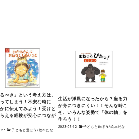
するべき」という考え方は、
生活が洋風になったから？座る力
なってしまう！不安な時に
が身につきにくい！！そんな時こ
誰かに伝えてみよう！受けと
そ、いろんな姿勢で「体の軸」を
もらえる経験が安心につなが
作ろう！！
2023-03-12
子どもと遊ぼう
/
絵本だな
-27
子どもと遊ぼう
/
絵本だな