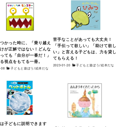
苦手なことがあっても大丈夫！
ぶつかった時に、「乗り越え
「手伝って欲しい」「助けて欲し
だけが正解ではない！どんな
い」と言える子どもは、力を貸し
通っても「自分が一番だ！」
てもらえる！
える視点をもてる一冊。
2023-01-20
子どもと遊ぼう
/
絵本だな
-08
子どもと遊ぼう
/
絵本だな
たは子どもに説明できます