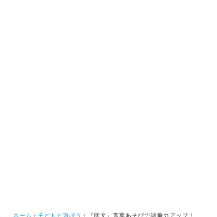
ホーム
子どもと遊ぼう
『回文』言葉あそびで語彙力アップ！！楽しく読んで、自分でも考えて、学習の基本となる言葉の力を身につけよう！！