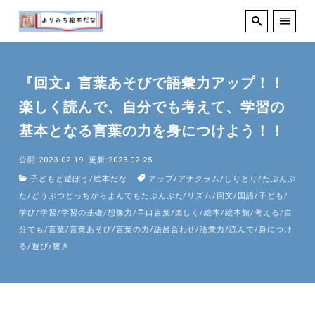
『回文』言葉あそびで語彙力アップ！！
楽しく読んで、自分でも考えて、学習の
基本となる言葉の力を身につけよう！！
公開:2023-02-19
更新:2023-02-25
子どもと遊ぼう
/
絵本だな
アップ
/
アナグラム
/
しりとり
/
たぶんぶ
た
/
どうぶつどっちからよんでもたぶんぶた
/
リズム
/
回文
/
国語
/
子ども
/
学び
/
学習
/
学習の基礎
/
想像力
/
早口言葉
/
楽しく
/
絵本
/
絵本館
/
考える
/
自
分でも
/
言葉
/
言葉あそび
/
言葉の力
/
語呂合わせ
/
語彙力
/
読んで
/
身につけ
る
/
遊び
/
響き