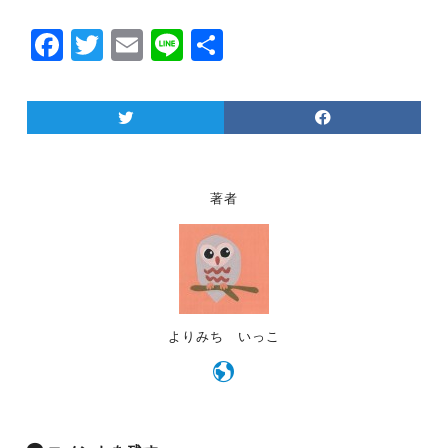
F
T
E
Li
共
a
w
m
n
有
c
itt
ai
e
e
er
l
b
o
著者
o
k
よりみち いっこ