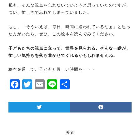
私も、そんな視点を忘れないでいようと思っていたのですが、
つい、忙しさで忘れてしまっていました。
もし、「そういえば、毎日、時間に追われているなぁ」と思っ
た方がいたら、ぜひ、この絵本を読んでみてください。
子どもたちの視点に立って、世界を見られる、そんな一瞬が、
忙しい気持ちを落ち着かせてくれるかもしれませんね。
絵本を通して、子どもと優しい時間を・・・
F
T
E
Li
共
a
w
m
n
有
c
itt
ai
e
e
er
l
b
o
著者