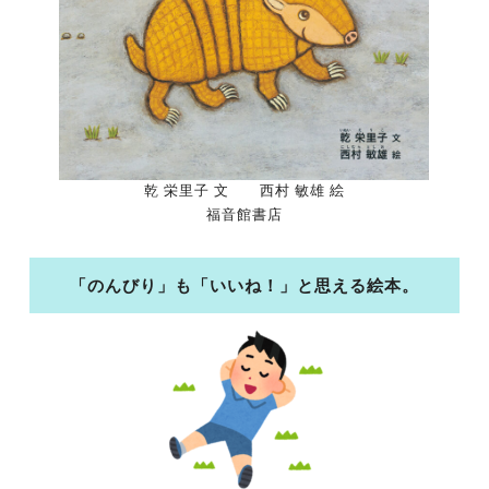
乾 栄里子 文 西村 敏雄 絵
福音館書店
「のんびり」も「いいね！」と思える絵本。