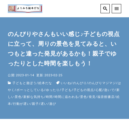
のんびりやさんもいい感じ♪子どもの視点
に立って、周りの景色を見てみると、い
つもと違った発見があるかも！親子でゆ
ったりとした時間を楽しもう！
公開:2023-01-14
更新:2023-02-25
子どもと遊ぼう
/
絵本だな
いいね
/
のんびり
/
のんびりマジマジ
/
は
やく
/
ボーっとしている
/
ゆったり
/
子ども
/
子どもの視点
/
心配
/
急いで
/
新
しい景色
/
新鮮な気持ち
/
時間
/
時間に追われる
/
景色
/
発見
/
福音館書店
/
絵
本
/
行動が遅い
/
親子
/
遅い
/
遊び