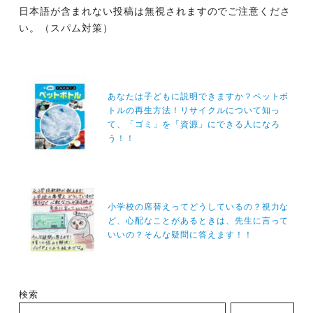
日本語が含まれない投稿は無視されますのでご注意くださ
い。（スパム対策）
投
稿
あなたは子どもに説明できますか？ペットボ
トルの再生方法！リサイクルについて知っ
ナ
て、「ゴミ」を「資源」にできる人になろ
ビ
う！！
ゲ
ー
シ
小学校の席替えってどうしているの？視力な
ョ
ど、心配なことがあるときは、先生に言って
ン
いいの？そんな疑問に答えます！！
検索