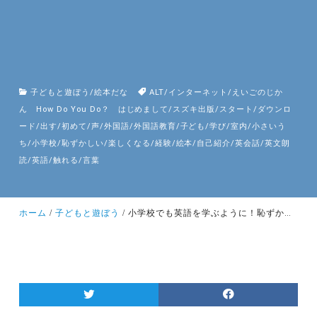
子どもと遊ぼう
/
絵本だな
ALT
/
インターネット
/
えいごのじか
ん How Do You Do？ はじめまして
/
スズキ出版
/
スタート
/
ダウンロ
ード
/
出す
/
初めて
/
声
/
外国語
/
外国語教育
/
子ども
/
学び
/
室内
/
小さいう
ち
/
小学校
/
恥ずかしい
/
楽しくなる
/
経験
/
絵本
/
自己紹介
/
英会話
/
英文朗
読
/
英語
/
触れる
/
言葉
ホーム
子どもと遊ぼう
小学校でも英語を学ぶように！恥ずかしがらずに、どんどん声に出していこう！初めて英語に触れるのにぴったりな一冊。