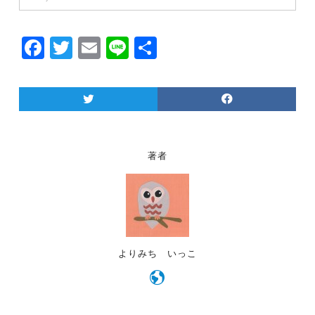
F
T
E
Li
共
a
w
m
n
有
c
itt
ai
e
e
er
l
b
o
著者
o
k
よりみち いっこ