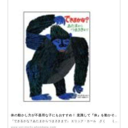
体の動かし方が不器用な子にもおすすめ！ 意識して『体』を動かそう。 どうぶつのまねっこで「自分の体」をコントロール！！
『できるかな？あたまからつまさきまで』 エリック・カール さく くどうなおこ やく偕成社 カラフル…
www.yorimichi-ehondana.com