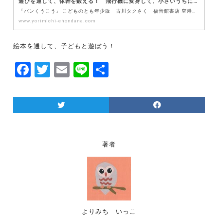
遊びを通して、体幹を鍛える！ 飛行機に変身して、小さいうちにバランス感覚を身に付けよう！
『パンくうこう』 こどものとも年少版 古川タクさく 福音館書店 空港って楽しいですよね。 飛行機を見…
www.yorimichi-ehondana.com
絵本を通して、子どもと遊ぼう！
F
T
E
Li
共
a
w
m
n
有
c
itt
ai
e
e
er
l
b
o
著者
o
k
よりみち いっこ