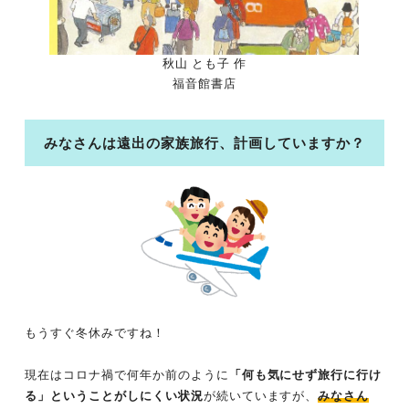
秋山 とも子 作
福音館書店
みなさんは遠出の家族旅行、計画していますか？
もうすぐ冬休みですね！
現在はコロナ禍で何年か前のように
「何も気にせず旅行に行け
る」ということがしにくい状況
が続いていますが、
みなさん