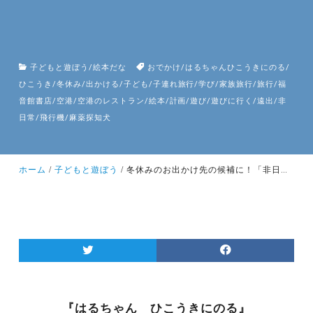
子どもと遊ぼう
/
絵本だな
おでかけ
/
はるちゃんひこうきにのる
/
ひこうき
/
冬休み
/
出かける
/
子ども
/
子連れ旅行
/
学び
/
家族旅行
/
旅行
/
福
音館書店
/
空港
/
空港のレストラン
/
絵本
/
計画
/
遊び
/
遊びに行く
/
遠出
/
非
日常
/
飛行機
/
麻薬探知犬
ホーム
子どもと遊ぼう
冬休みのお出かけ先の候補に！「非日常感」を味わいに、子どもを連れて空港へ遊びに行ってみませんか！？
『はるちゃん ひこうきにのる』