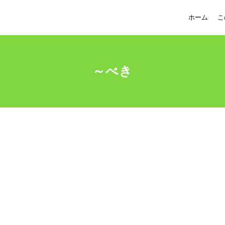
ホーム
こ
～べき