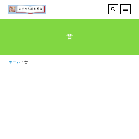
音
ホーム
音