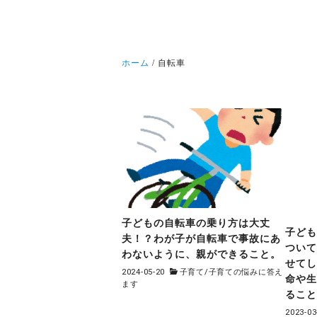
ホーム
自転車
子どもの自転車の乗り方は大丈
子ど
夫！？わが子が自転車で事故にあ
つい
わないように、親ができること。
せて
2024-05-20
子育て
/
子育ての悩みに答え
命や
ます
るこ
2023-03