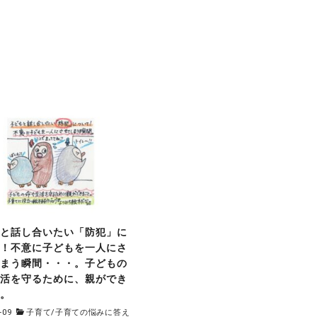
もと話し合いたい「防犯」に
て！不意に子どもを一人にさ
しまう瞬間・・・。子どもの
生活を守るために、親ができ
と。
-09
子育て
/
子育ての悩みに答え