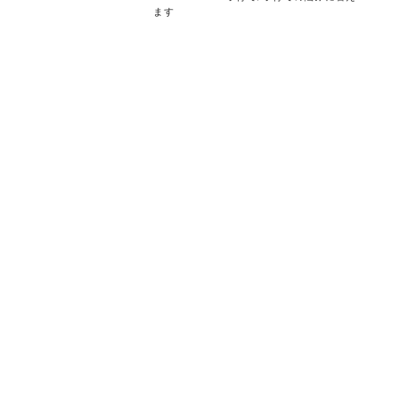
ます
投
稿
の
ペ
ー
ジ
送
り