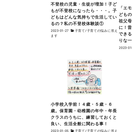
不登校の児童・生徒が増加！子ど
「エ
もが不登校になったら・・・。子
ども
どもはどんな気持ちで生活してい
祖父母
るの？私の不登校体験談①
に！
2023-01-27
子育て
/
子育ての悩みに答え
でき
ます
りな
2023-01
小学校入学前！４歳・５歳・６
歳。保育園・幼稚園の年中・年長
クラスのうちに、練習しておくと
良い、生活全般に関わる事！
2023-01-05
子育て
/
子育ての悩みに答え