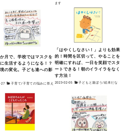
ます
「はやくしなさい！」よりも効果
的！時間を区切って、やることを
一か月で、学校ではマスクを
明確にすれば、一日を笑顔でスタ
ずに生活するようになる！？
ートできる！朝のイライラをなく
環境の変化。子ども達への影
す方法！
？
2023-02-05
子どもと遊ぼう
/
絵本だな
-27
子育て
/
子育ての悩みに答え