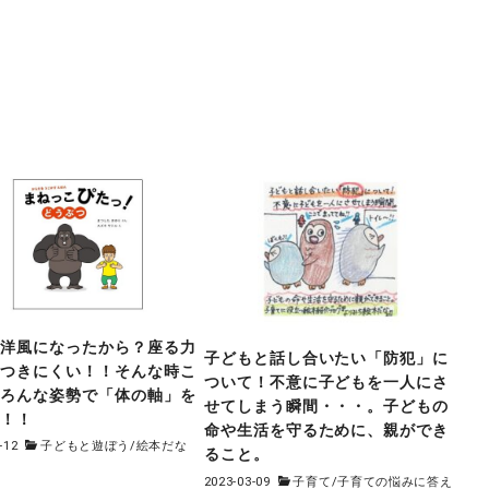
が洋風になったから？座る力
子どもと話し合いたい「防犯」に
につきにくい！！そんな時こ
ついて！不意に子どもを一人にさ
いろんな姿勢で「体の軸」を
せてしまう瞬間・・・。子どもの
う！！
命や生活を守るために、親ができ
-12
子どもと遊ぼう
/
絵本だな
ること。
2023-03-09
子育て
/
子育ての悩みに答え