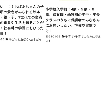
モい」！！おばあちゃんの子
小学校入学前！4歳・５歳・６
の頃の景色がみられる絵本！
歳。保育園・幼稚園の年中・年長
・親・子、3世代での交流
クラスのうちに保護者のみなさん
昔の道具や生活を知ることが
にお願いしたい、準備や習慣づ
る！社会科の学習にもぴった
け！
一冊！
2023-01-05
子育て
/
子育ての悩みに答え
-20
子どもと遊ぼう
/
絵本だな
ます