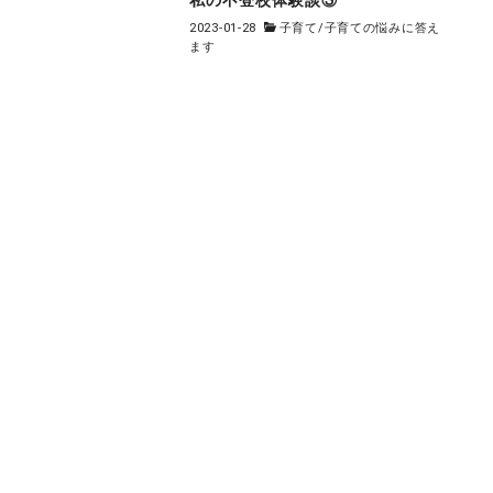
私の不登校体験談③
2023-01-28
子育て
/
子育ての悩みに答え
ます