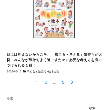
目には見えないからこそ、「感じる・考える」気持ちが大
切！みんなが気持ちよく過ごすために必要な考え方を身に
つけられる１冊！
2023-03-13
子どもと遊ぼう
/
絵本だな
投
1
2
…
5
次
稿
の
の
ペ
検索
ペ
ー
検索