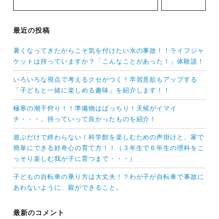
ー
ジ
ジ
送
最近の投稿
り
暑くなってきたからこそ気を付けたい水の事故！！ライフジャ
ケットは持っていますか？「こんなことがあった！」体験談！
いろいろな視点で考えるクセがつく！学習意欲もアップする
「子どもと一緒に楽しめる趣味」を紹介します！！
極寒の潮干狩り！！準備物はばっちり！天候がイマイ
チ・・・。持っていって良かったものを紹介！
遊ぶだけで終わらない！科学館を楽しむための声掛けと、家で
簡単にできる好奇心の育て方！！（３年生で６年生の理科をこ
っそり楽しむ我が子に育つまで・・・）
子どもの自転車の乗り方は大丈夫！？わが子が自転車で事故に
あわないように、親ができること。
最新のコメント