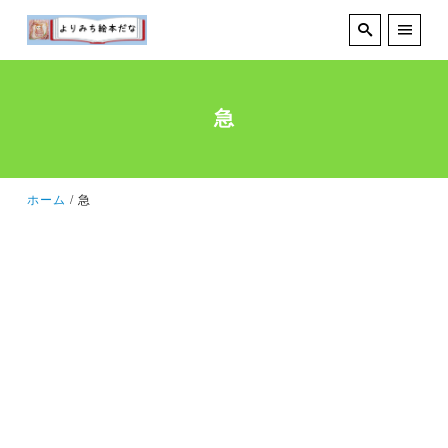
急
ホーム
急