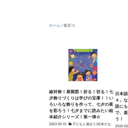
ホーム
役立つ
線対称！展開図！折る！切る！七
日本
夕飾りづくりは学びの宝庫！！い
４」
ろいろな飾りを作って、七夕の夜
語に
を彩ろう！七夕までに読みたい絵
で、
本紹介シリーズ！第一弾☆
う！
2023-05-15
子どもと遊ぼう
/
絵本だな
2023-02