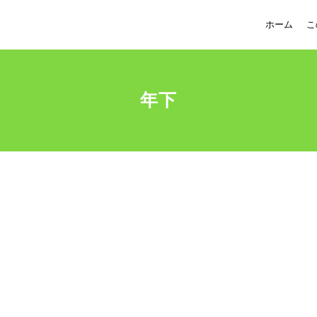
ホーム
こ
年下