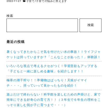
2022-11-27
子育て
/
子育ての悩みに答えます
検索
検索
最近の投稿
暑くなってきたからこそ気を付けたい水の事故！！ライフジャ
ケットは持っていますか？「こんなことがあった！」体験談！
いろいろな視点で考えるクセがつく！学習意欲もアップする
「子どもと一緒に楽しめる趣味」を紹介します！！
極寒の潮干狩り！！準備物はばっちり！天候がイマイ
チ・・・。持っていって良かったものを紹介！
遊ぶだけで終わらない！科学館を楽しむための声掛けと、家で
簡単にできる好奇心の育て方！！（３年生で６年生の理科をこ
っそり楽しむ我が子に育つまで・・・）