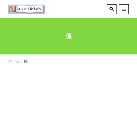
係
ホーム
係