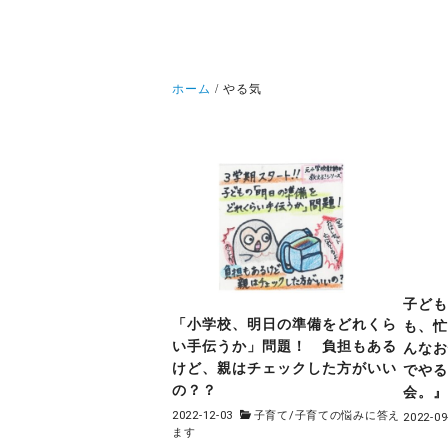
ホーム
やる気
子ど
「小学校、明日の準備をどれくら
も、忙
い手伝うか」問題！ 負担もある
んな
けど、親はチェックした方がいい
でや
の？？
会。
2022-12-03
子育て
/
子育ての悩みに答え
2022-09
ます