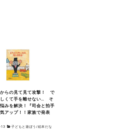
もからの見て見て攻撃！ で
しくて手を離せない… そ
お悩みを解決！『司会と拍手
る気アップ！！家族で発表
』
-13
子どもと遊ぼう
/
絵本だな