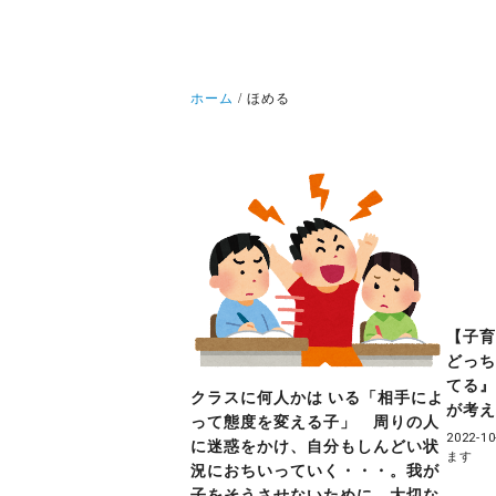
ホーム
ほめる
【子
どっ
てる』
クラスに何人かは いる「相手によ
が考
って態度を変える子」 周りの人
2022-10
に迷惑をかけ、自分もしんどい状
ます
況におちいっていく・・・。我が
子をそうさせないために、大切な