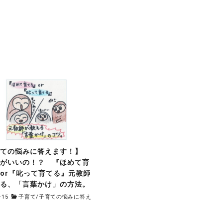
育ての悩みに答えます！】
ちがいいの！？ 『ほめて育
or『叱って育てる』元教師
える、「言葉かけ」の方法。
-15
子育て
/
子育ての悩みに答え