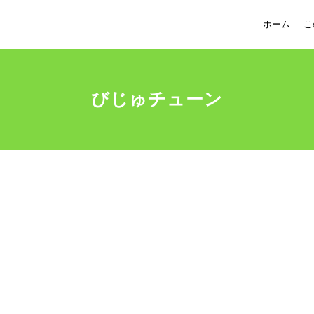
ホーム
こ
びじゅチューン