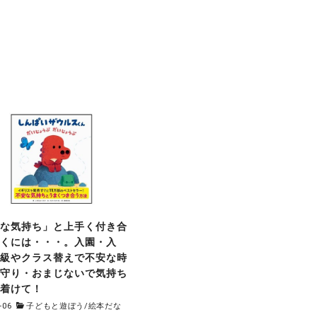
配な気持ち」と上手く付き合
いくには・・・。入園・入
進級やクラス替えで不安な時
お守り・おまじないで気持ち
ち着けて！
-06
子どもと遊ぼう
/
絵本だな