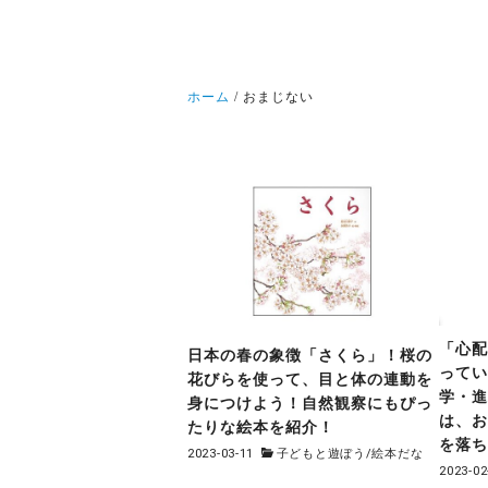
ホーム
おまじない
「心
日本の春の象徴「さくら」！桜の
って
花びらを使って、目と体の連動を
学・
身につけよう！自然観察にもぴっ
は、
たりな絵本を紹介！
を落
2023-03-11
子どもと遊ぼう
/
絵本だな
2023-02