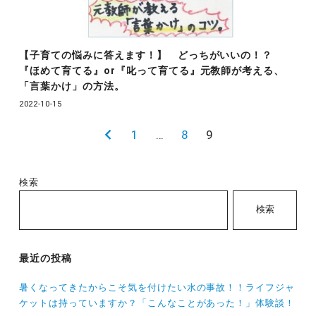
【子育ての悩みに答えます！】 どっちがいいの！？
『ほめて育てる』or『叱って育てる』元教師が考える、
「言葉かけ」の方法。
2022-10-15
投
前
1
…
8
9
稿
の
の
ペ
検索
ペ
ー
検索
ー
ジ
ジ
送
最近の投稿
り
暑くなってきたからこそ気を付けたい水の事故！！ライフジャ
ケットは持っていますか？「こんなことがあった！」体験談！